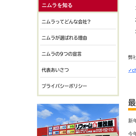
ニムラを知る
ニムラってどんな会社?
ニムラが選ばれる理由
ニムラの9つの宣言
弊
代表あいさつ
✓ch
プライバシーポリシー
最
新
今