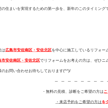
想の住まいを実現するための第一歩を、新年のこのタイミング
社は
広島市安佐南区・安佐北区
を中心に施工しているリフォー
島市安佐南区・安佐北区
でリフォームをお考えの方は、ぜひニ
様のお問い合わせお待ちしております(^^)/
─ ─ ─ ─ ─ ─ ─ ─ 
・無料の見積、診断をご希望の
方は
こ
・来店予約をご希望の方は
を