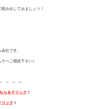
で踏み出してみましょう！
ム会社です。
ムラへご相談下さい♪
─ ─ ─ ─
ちらをクリック
！
クリック
！