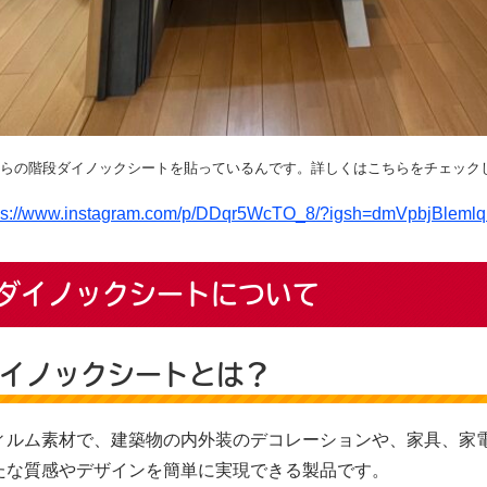
らの階段ダイノックシートを貼っているんです。
詳しくはこちらをチェック
ps://www.instagram.com/p/DDqr5WcTO_8/?igsh=dmVpbjBlem
ダイノックシートについて
イノックシートとは？
ィルム素材で、建築物の内外装のデコレーションや、家具、家
たな質感やデザインを簡単に実現できる製品です。