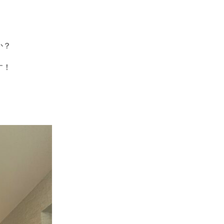
か？
す！
。