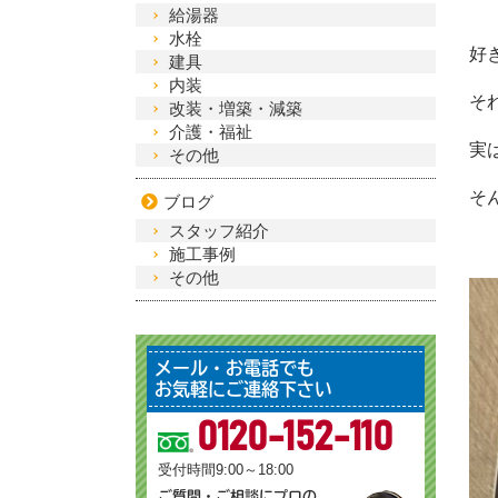
給湯器
水栓
好
建具
内装
そ
改装・増築・減築
介護・福祉
実
その他
そ
ブログ
スタッフ紹介
施工事例
その他
メール・お電話でも
お気軽にご連絡下さい
0120-152-110
受付時間9:00～18:00
ご質問・ご相談にプロの