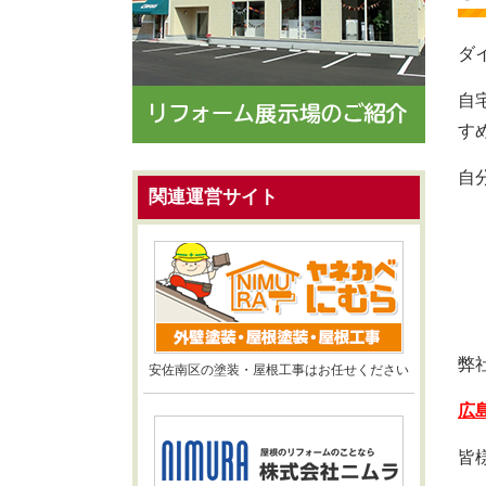
ダ
自
す
自
関連運営サイト
弊
安佐南区の塗装・屋根工事はお任せください
広
皆