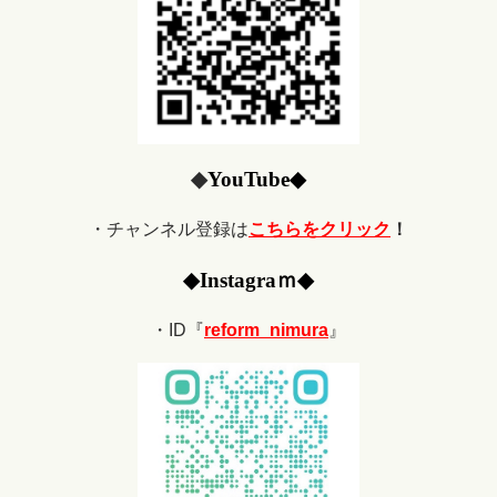
◆
YouTube
◆
・チャンネル登録は
こちらをクリック
！
◆
Ins
tagraｍ
◆
・ID『
reform_nimura
』