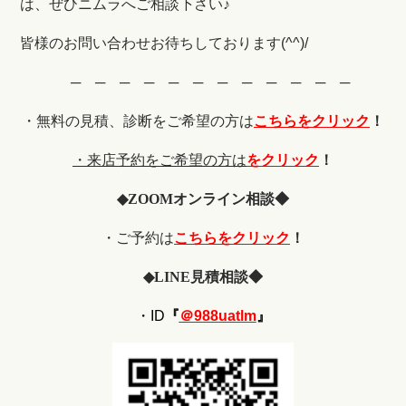
は、ぜひニムラへご相談下さい♪
皆様のお問い合わせお待ちしております(^^)/
─ ─ ─ ─ ─ ─ ─ ─ ─ ─ ─ ─
・無料の見積、診断をご希望の
方は
こちらをクリック
！
・来店予約をご希望の方は
をクリック
！
◆
ZOOM
オンライン相談◆
・ご予約は
こちらをクリック
！
◆
LINE
見積相談◆
・ID
『
＠988uatlm
』