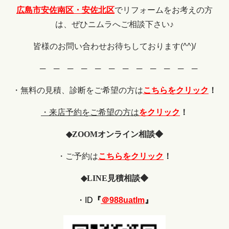
広島市安佐南区・安佐北区
でリフォームをお考えの方
は、ぜひニムラへご相談下さい♪
皆様のお問い合わせお待ちしております(^^)/
─ ─ ─ ─ ─ ─ ─ ─ ─ ─ ─ ─
・無料の見積、診断をご希望の
方は
こちらをクリック
！
・来店予約をご希望の方は
をクリック
！
◆
ZOOM
オンライン相談◆
・ご予約は
こちらをクリック
！
◆
LINE
見積相談◆
・ID
『
＠988uatlm
』