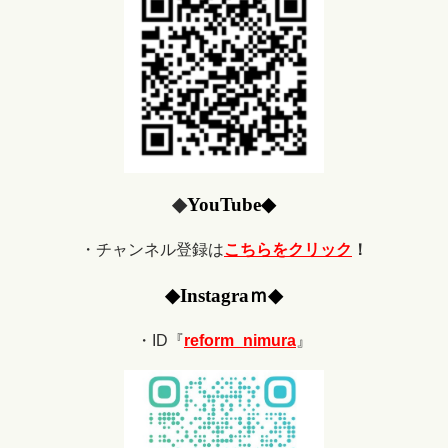
◆
YouTube
◆
・チャンネル登録は
こちらをクリック
！
◆
Ins
tagraｍ
◆
・ID『
reform_nimura
』