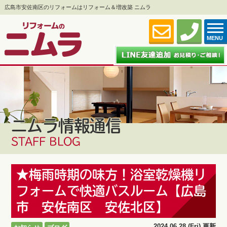
広島市安佐南区のリフォームはリフォーム＆増改築 ニムラ
MENU
ニムラ情報通信
STAFF BLOG
★梅雨時期の味方！浴室乾燥機リ
フォームで快適バスルーム【広島
市 安佐南区 安佐北区】
2024.06.28 (Fri) 更新