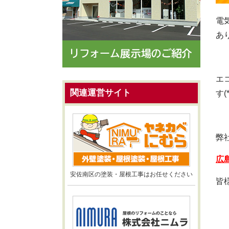
電
あ
エ
関連運営サイト
す(*
弊
広
安佐南区の塗装・屋根工事はお任せください
皆