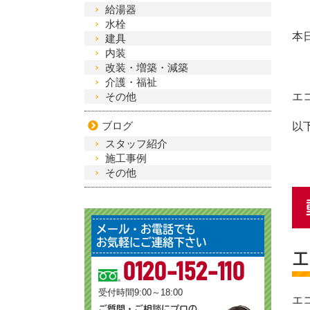
給湯器
水栓
本
建具
内装
改装・増築・減築
介護・福祉
その他
エ
ブログ
以
スタッフ紹介
施工事例
その他
メール・お電話でも
お気軽にご連絡下さい
エ
0120-152-110
受付時間9:00～18:00
エ
ご質問・ご相談にプロの