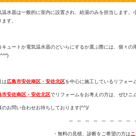
気温水器は一般的に室内に設置され、給湯のみを担当します。
ります。
コキュートか電気温水器のどいらにするか選ぶ際には、個々の
^^*)
社は
広島市安佐南区・安佐北区
を中心に施工しているリフォー
島市安佐南区・安佐北区
でリフォームをお考えの方は、ぜひニ
様のお問い合わせお待ちしております(^^)/
─ ─ ─ ─ ─ ─ ─ ─ 
・無料の見積、診断をご希望の
方は
こ