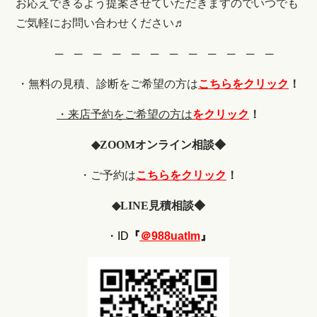
お応えできるよう提案させていただきますのでいつでも
ご気軽にお問い合わせください♬
─ ─ ─ ─ ─ ─ ─ ─ ─ ─ ─ ─
・無料の見積、診断をご希望の
方は
こちらをクリック
！
・来店予約をご希望の方は
をクリック
！
◆
ZOOM
オンライン相談◆
・ご予約は
こちらをクリック
！
◆
LINE
見積相談◆
・ID
『
＠988uatlm
』