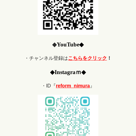
◆
YouTube
◆
・チャンネル登録は
こちらをクリック
！
◆
Ins
tagraｍ
◆
・ID『
reform_nimura
』