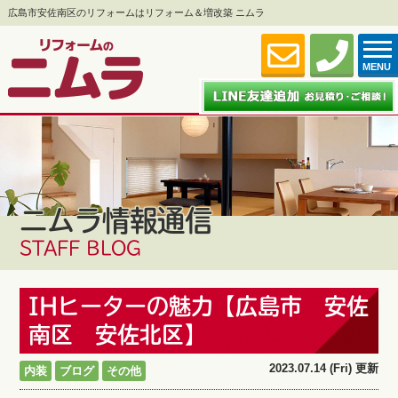
広島市安佐南区のリフォームはリフォーム＆増改築 ニムラ
MENU
ニムラ情報通信
STAFF BLOG
IHヒーターの魅力【広島市 安佐
南区 安佐北区】
2023.07.14 (Fri) 更新
内装
ブログ
その他