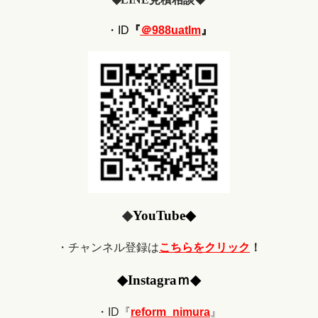
・ID
『
＠988uatlm
』
◆
YouTube
◆
・チャンネル登録は
こちらをクリック
！
◆
Ins
tagraｍ
◆
・ID『
reform_nimura
』