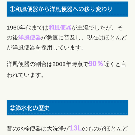
①和風便器から洋風便器への移り変わり
1960年代までは
和風便器
が主流でしたが、そ
の後
洋風便器
が急速に普及し、現在はほとんど
が洋風便器を採用しています。
90％
洋風便器の割合は2008年時点で
近くと言
われています。
②節水化の歴史
13L
昔の水栓便器は大洗浄が
のものがほとんど