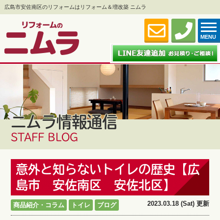
広島市安佐南区のリフォームはリフォーム＆増改築 ニムラ
MENU
ニムラ情報通信
STAFF BLOG
意外と知らないトイレの歴史【広
島市 安佐南区 安佐北区】
2023.03.18 (Sat) 更新
商品紹介・コラム
トイレ
ブログ