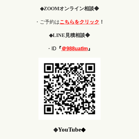
◆
ZOOM
オンライン相談◆
・ご予約は
こちらをクリック
！
◆
LINE
見積相談◆
・ID
『
＠988uatlm
』
◆
YouTube
◆