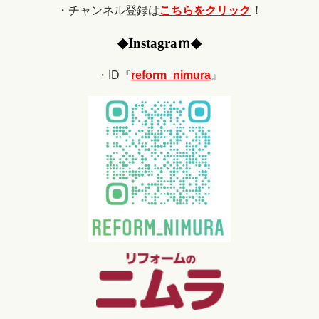
・チャンネル登録は
こちらをクリック
！
◆
Ins
tagraｍ
◆
・ID『
reform_nimura
』