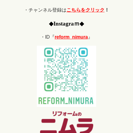
・チャンネル登録は
こちらをクリック
！
◆
Ins
tagraｍ
◆
・ID『
reform_nimura
』