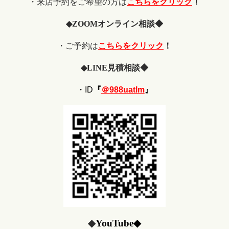
・来店予約をご希望の方は
こちらをクリック
！
◆
ZOOM
オンライン相談◆
・ご予約は
こちらをクリック
！
◆
LINE
見積相談◆
・ID
『
＠988uatlm
』
◆
YouTube
◆