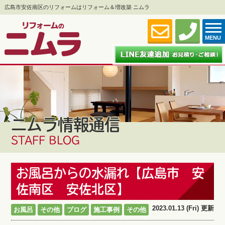
広島市安佐南区のリフォームはリフォーム＆増改築 ニムラ
MENU
ニムラ情報通信
STAFF BLOG
お風呂からの水漏れ【広島市 安
佐南区 安佐北区】
2023.01.13 (Fri) 更新
お風呂
その他
ブログ
施工事例
その他