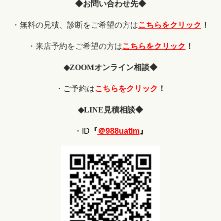
◆お問い合わせ先◆
・無料の見積、診断をご希望の方は
こちらをクリック
！
・来店予約をご希望の方は
こちらをクリック
！
◆
ZOOM
オンライン相談◆
・ご予約は
こちらをクリック
！
◆
LINE
見積相談◆
・ID
『
＠988uatlm
』