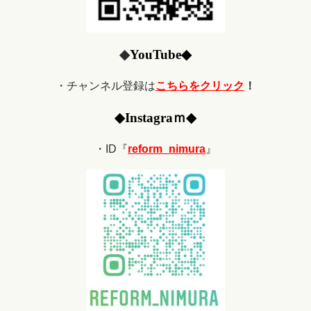
◆
YouTube
◆
・チャンネル登録は
こちらをクリック
！
◆
Ins
tagraｍ
◆
・ID『
reform_nimura
』