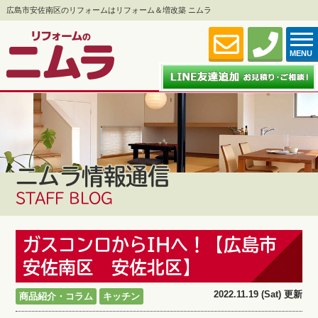
広島市安佐南区のリフォームはリフォーム＆増改築 ニムラ
MENU
ニムラ情報通信
STAFF BLOG
ガスコンロからIHへ！【広島市
安佐南区 安佐北区】
2022.11.19 (Sat) 更新
商品紹介・コラム
キッチン