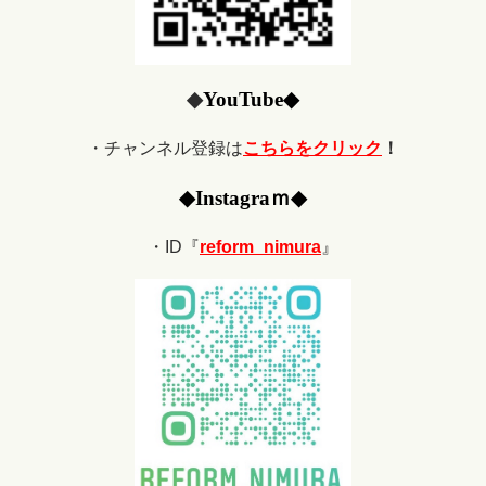
◆
YouTube
◆
・チャンネル登録は
こちらをクリック
！
◆
Ins
tagraｍ
◆
・ID『
reform_nimura
』