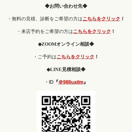
◆お問い合わせ先◆
・無料の見積、診断をご希望の方は
こちらをクリック
！
・来店予約をご希望の方は
こちらをクリック
！
◆
ZOOM
オンライン相談◆
・ご予約は
こちらをクリック
！
◆
LINE
見積相談◆
・ID
『
＠988uatlm
』