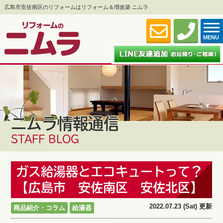
広島市安佐南区のリフォームはリフォーム＆増改築 ニムラ
MENU
ニムラ情報通信
STAFF BLOG
ガス給湯器とエコキュートって？
【広島市 安佐南区 安佐北区】
2022.07.23 (Sat) 更新
商品紹介・コラム
給湯器