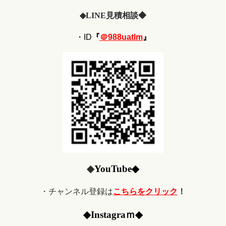
◆
LINE
見積相談◆
・ID
『
＠988uatlm
』
◆
YouTube
◆
・チャンネル登録は
こちらをクリック
！
◆
Ins
tagraｍ
◆