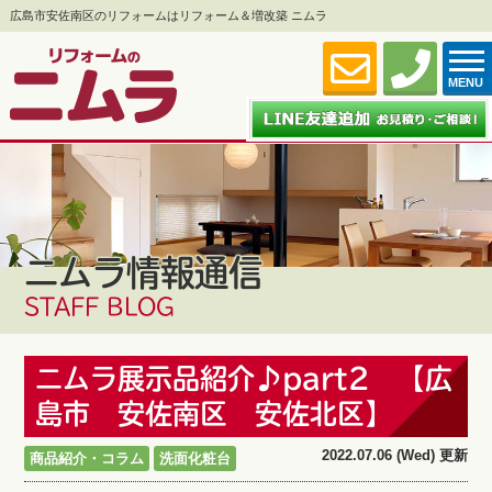
広島市安佐南区のリフォームはリフォーム＆増改築 ニムラ
MENU
ニムラ情報通信
STAFF BLOG
ニムラ展示品紹介♪part2 【広
島市 安佐南区 安佐北区】
2022.07.06 (Wed) 更新
商品紹介・コラム
洗面化粧台