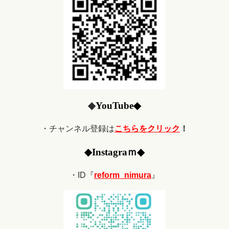
◆
YouTube
◆
・チャンネル登録は
こちらをクリック
！
◆
Ins
tagraｍ
◆
・ID『
reform_nimura
』