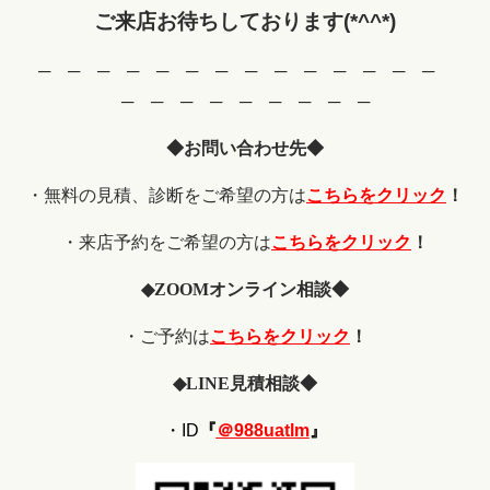
ご来店お待ちしております(*^^*)
─ ─ ─ ─ ─ ─ ─ ─ ─ ─ ─ ─ ─ ─
─ ─ ─ ─ ─ ─ ─ ─ ─
◆お問い合わせ先◆
・無料の見積、診断をご希望の方は
こちらをクリック
！
・来店予約をご希望の方は
こちらをクリック
！
◆
ZOOM
オンライン相談◆
・ご予約は
こちらをクリック
！
◆
LINE
見積相談◆
・ID
『
＠988uatlm
』