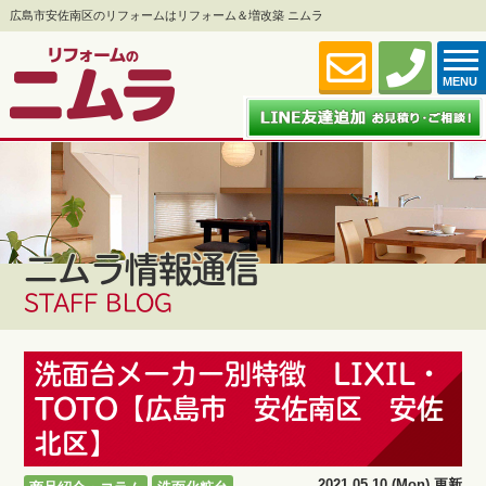
広島市安佐南区のリフォームはリフォーム＆増改築 ニムラ
MENU
ニムラ情報通信
STAFF BLOG
洗面台メーカー別特徴 LIXIL・
TOTO【広島市 安佐南区 安佐
北区】
2021.05.10 (Mon) 更新