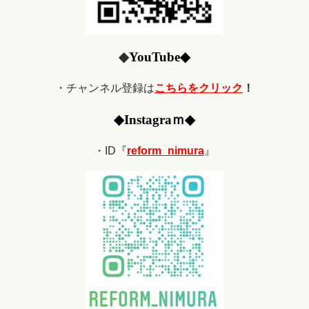
◆
YouTube
◆
・チャンネル登録は
こちらをクリック
！
◆
Ins
tagraｍ
◆
・ID『
reform_nimura
』