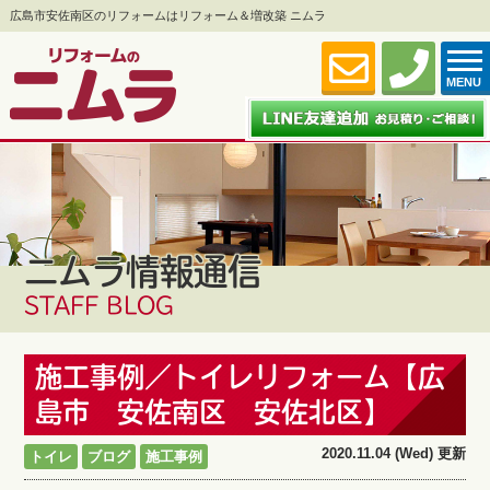
広島市安佐南区のリフォームはリフォーム＆増改築 ニムラ
MENU
ニムラ情報通信
STAFF BLOG
施工事例／トイレリフォーム【広
島市 安佐南区 安佐北区】
2020.11.04 (Wed) 更新
トイレ
ブログ
施工事例