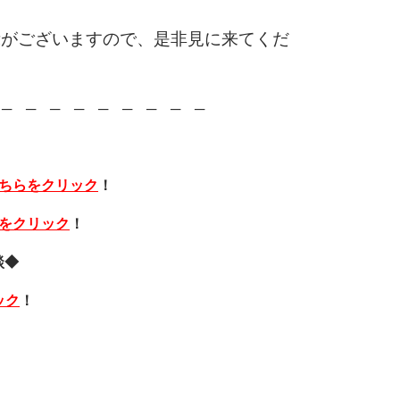
示がございますので、是非見に来てくだ
─ ─ ─ ─ ─ ─ ─ ─ ─
ちらをクリック
！
をクリック
！
談◆
ック
！
』