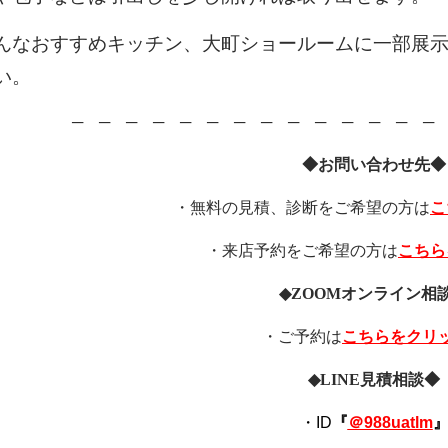
んなおすすめキッチン、大町ショールームに一部展
い。
─ ─ ─ ─ ─ ─ ─ ─ ─ ─ ─ ─ ─ ─ 
◆お問い合わせ先◆
・無料の見積、診断をご希望の方は
こ
・来店予約をご希望の方は
こちら
◆
ZOOM
オンライン相
・ご予約は
こちらをクリ
◆
LINE
見積相談◆
・ID
『
＠988uatlm